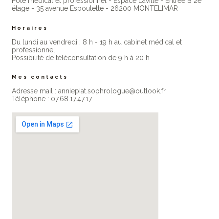
Pôle médical et professionnel - Espace Laville - Entrée B 2e
étage - 35 avenue Espoulette - 26200 MONTELIMAR
Horaires
Du lundi au vendredi : 8 h - 19 h au cabinet médical et
professionne​l
Possibilité de téléconsultation de 9 h à 20 h
Mes contacts
Adresse mail : anniepiat.sophrologue@outlook.fr
Téléphone : 07.68.17.47.17