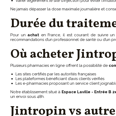
Varier légèrement le site d’injection pour éviter l’irritati
Ne jamais dépasser la dose maximale journalière et conser
Durée du traitem
Pour un
achat
en France, il est courant de suivre u
recommandations d’un professionnel de santé ou d’un pr
Où acheter Jintro
Plusieurs pharmacies en ligne offrent la possibilité de
co
Les sites certifiés par les autorités françaises
Les plateformes bénéficiant d’avis clients vérifiés
Les e-pharmacies proposant un service client joignab
Notre établissement situé à
Espace Laville - Entrée B
un envoi sous 48h.
Jintropin vs autr