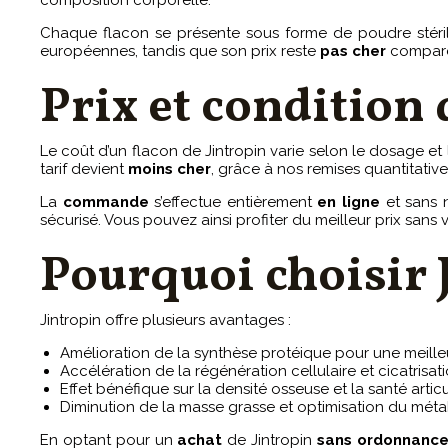
composition corporelle.
Chaque flacon se présente sous forme de poudre stérile
européennes, tandis que son prix reste
pas cher
comparé 
Prix et condition 
Le coût d’un flacon de Jintropin varie selon le dosage et
tarif devient
moins cher
, grâce à nos remises quantitative
La
commande
s’effectue entièrement
en ligne
et sans n
sécurisé. Vous pouvez ainsi profiter du meilleur prix sans
Pourquoi choisir 
Jintropin offre plusieurs avantages :
Amélioration de la synthèse protéique pour une meille
Accélération de la régénération cellulaire et cicatrisat
Effet bénéfique sur la densité osseuse et la santé articu
Diminution de la masse grasse et optimisation du mét
En optant pour un
achat
de Jintropin
sans ordonnanc