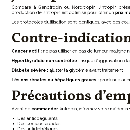
Comparé à Genotropin ou Norditropin, Jintropin prése
production de Jintropin est optimisé pour offrir un
prix
mo
Les protocoles d’utilisation sont identiques, avec des cou
Contre-indicatio
Cancer actif :
ne pas utiliser en cas de tumeur maligne no
Hyperthyroïdie non contrôlée :
risque d’aggravation d
Diabète sévère :
ajuster la glycémie avant traitement.
Lésions rénales ou hépatiques graves :
prudence accr
Précautions d’em
Avant de
commander
Jintropin, informez votre médecin s
Des anticoagulants
Des corticostéroïdes
Des antidiabétiques