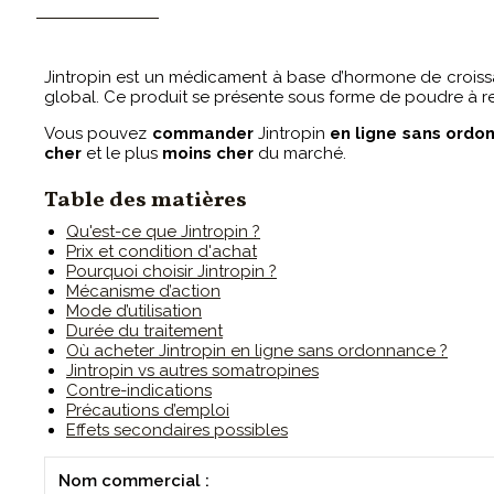
CONTACTEZ-MOI
Jintropin est un médicament à base d’hormone de croissan
global. Ce produit se présente sous forme de poudre à re
Vous pouvez
commander
Jintropin
en ligne
sans ordo
cher
et le plus
moins cher
du marché.
Table des matières
Qu'est-ce que Jintropin ?
Prix et condition d'achat
Pourquoi choisir Jintropin ?
Mécanisme d’action
Mode d’utilisation
Durée du traitement
Où acheter Jintropin en ligne sans ordonnance ?
Jintropin vs autres somatropines
Contre-indications
Précautions d’emploi
Effets secondaires possibles
Nom commercial :