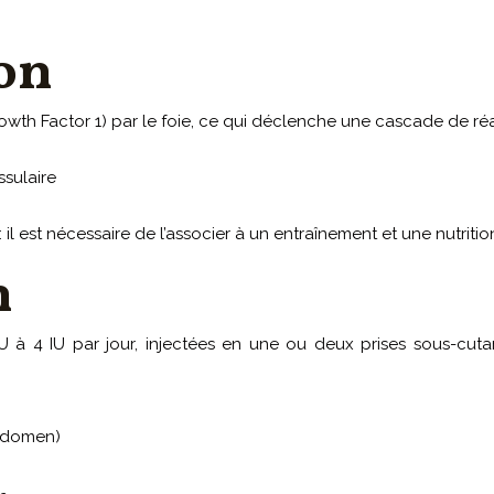
on
 Growth Factor 1) par le foie, ce qui déclenche une cascade de r
ssulaire
l est nécessaire de l’associer à un entraînement et une nutritio
n
 4 IU par jour, injectées en une ou deux prises sous-cutan
abdomen)