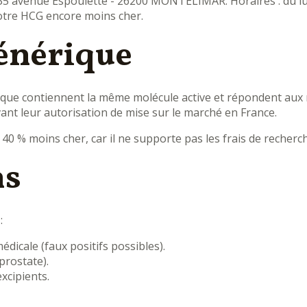
- 35 avenue Espoulette - 26200 MONTÉLIMAR. Horaires : du lu
votre HCG encore moins cher.
générique
ique contiennent la même molécule active et répondent aux m
vant leur autorisation de mise sur le marché en France.
u’à 40 % moins cher, car il ne supporte pas les frais de rech
ns
:
icale (faux positifs possibles).
rostate).
excipients.