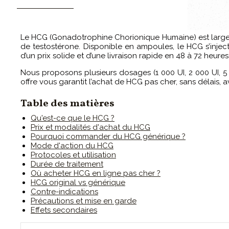
CONTACTEZ-MOI
Le HCG (Gonadotrophine Chorionique Humaine) est largeme
de testostérone. Disponible en ampoules, le HCG s’inj
d’un prix solide et d’une livraison rapide en 48 à 72 heures
Nous proposons plusieurs dosages (1 000 UI, 2 000 UI, 5 
offre vous garantit l’achat de HCG pas cher, sans délais, a
Table des matières
Qu'est-ce que le HCG ?
Prix et modalités d'achat du HCG
Pourquoi commander du HCG générique ?
Mode d'action du HCG
Protocoles et utilisation
Durée de traitement
Où acheter HCG en ligne pas cher ?
HCG original vs générique
Contre-indications
Précautions et mise en garde
Effets secondaires