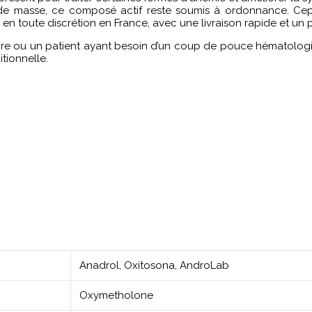
ise de masse, ce composé actif reste soumis à ordonnance. C
toute discrétion en France, avec une livraison rapide et un pr
ire ou un patient ayant besoin d’un coup de pouce hématologiq
tionnelle.
Anadrol, Oxitosona, AndroLab
Oxymetholone