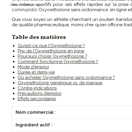
CONTACTEZ-MOI
les milieux sportifs pour ses effets rapides sur la pr
commander Oxymetholone sans ordonnance, en ligne et en 
Que vous soyez un athlète cherchant un soutien transito
de qualité pharmaceutique, moins cher qu’en officine tradi
Table des matières
Qu'est-ce que l'Oxymetholone ?
Prix de l'Oxymetholone en ligne
Pourquoi choisir Oxymetholone ?
Comment fonctionne Oxymetholone ?
Mode d'emploi
Durée et demi-vie
Où acheter Oxymetholone sans ordonnance ?
Oxymetholone générique vs. de marque
Contre-indications
Précautions d’emploi
Effets secondaires
Nom commercial :
Ingrédient actif :