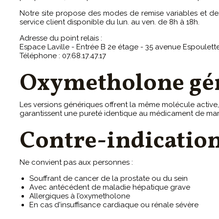
Notre site propose des modes de remise variables et des
service client disponible du lun. au ven. de 8h à 18h.
Adresse du point relais :
Espace Laville - Entrée B 2e étage - 35 avenue Espoule
Téléphone : 07.68.17.47.17
Oxymetholone gén
Les versions génériques offrent la même molécule active, 
garantissent une pureté identique au médicament de ma
Contre-indicatio
Ne convient pas aux personnes :
Souffrant de cancer de la prostate ou du sein
Avec antécédent de maladie hépatique grave
Allergiques à l’oxymetholone
En cas d'insuffisance cardiaque ou rénale sévère