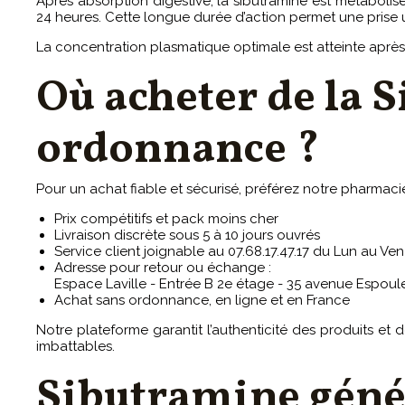
Après absorption digestive, la sibutramine est métabolisé
24 heures. Cette longue durée d’action permet une prise u
La concentration plasmatique optimale est atteinte après 6
Où acheter de la 
ordonnance ?
Pour un achat fiable et sécurisé, préférez notre pharmaci
Prix compétitifs et pack moins cher
Livraison discrète sous 5 à 10 jours ouvrés
Service client joignable au 07.68.17.47.17 du Lun au Ven
Adresse pour retour ou échange :
Espace Laville - Entrée B 2e étage - 35 avenue Espo
Achat sans ordonnance, en ligne et en France
Notre plateforme garantit l’authenticité des produits et
imbattables.
Sibutramine géné