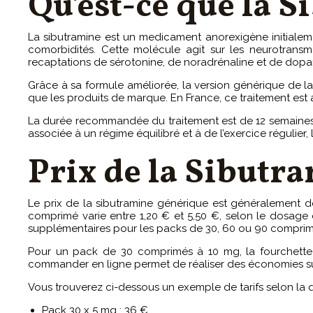
Qu'est-ce que la 
La sibutramine est un medicament anorexigène initialeme
comorbidités. Cette molécule agit sur les neurotrans
recaptations de sérotonine, de noradrénaline et de dopami
Grâce à sa formule améliorée, la version générique de 
que les produits de marque. En France, ce traitement est a
La durée recommandée du traitement est de 12 semaines, mai
associée à un régime équilibré et à de l’exercice régulier,
Prix de la Sibutr
Le prix de la sibutramine générique est généralement de
comprimé varie entre 1,20 € et 5,50 €, selon le dosag
supplémentaires pour les packs de 30, 60 ou 90 comprim
Pour un pack de 30 comprimés à 10 mg, la fourchette 
commander en ligne permet de réaliser des économies subst
Vous trouverez ci-dessous un exemple de tarifs selon la q
Pack 30 x 5 mg : 36 €