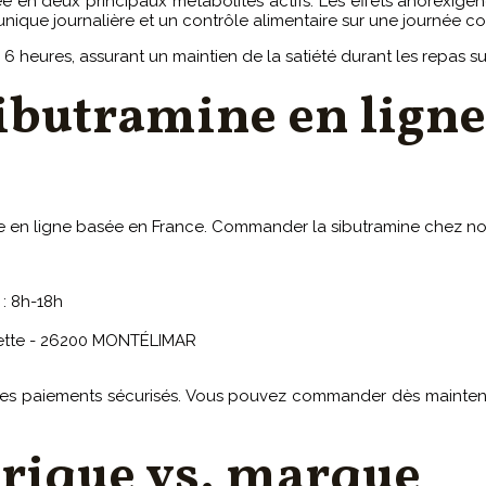
e en deux principaux métabolites actifs. Les effets anorexigène
nique journalière et un contrôle alimentaire sur une journée c
 heures, assurant un maintien de la satiété durant les repas sui
Sibutramine en ligne
e en ligne basée en France. Commander la sibutramine chez nous
 : 8h-18h
ulette - 26200 MONTÉLIMAR
 des paiements sécurisés. Vous pouvez commander dès maintenan
rique vs. marque