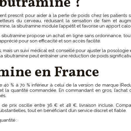
Sibutramine ?
nt prescrit pour aider à la perte de poids chez les patients 
metteurs du cerveau, réduisant la sensation de faim et aug
ne, la sibutramine module l’appétit et favorise un apport calo
la sibutramine propose un achat en ligne sans ordonnance, to
pprécié pour son efficacité et son accès facilité.
s un suivi médical est conseillé pour ajuster la posologie et s
 la sibutramine peut entraîner une réduction de poids significati
amine en France
 40 % à 70 % inférieur à celui de la version de marque (Reduc
e et la quantité commandée. En commandant en gros, l’achat 
és.
de prix oscille entre 36 € et 48 €, livraison incluse. Com
antielles, tout en bénéficiant d’un service discret et fiable.
uantité :