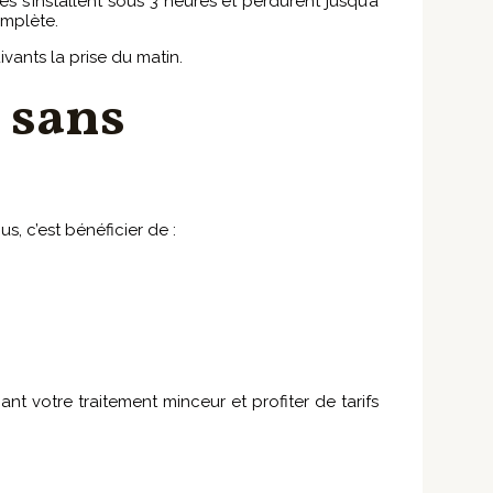
s s’installent sous 3 heures et perdurent jusqu’à
omplète.
vants la prise du matin.
 sans
, c’est bénéficier de :
t votre traitement minceur et profiter de tarifs