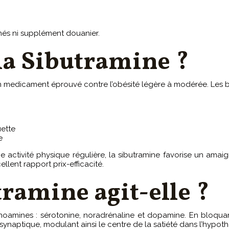
chés ni supplément douanier.
la Sibutramine ?
un medicament éprouvé contre l’obésité légère à modérée. Les b
uette
e
ctivité physique régulière, la sibutramine favorise un amaig
llent rapport prix-efficacité.
ramine agit-elle ?
noamines : sérotonine, noradrénaline et dopamine. En bloquan
ptique, modulant ainsi le centre de la satiété dans l’hypothala