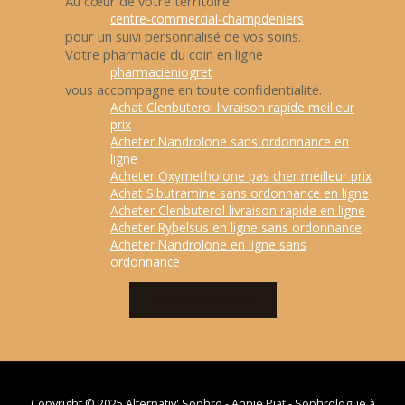
Au cœur de votre territoire
centre-commercial-champdeniers
pour un suivi personnalisé de vos soins.
Votre pharmacie du coin en ligne
pharmacieniogret
vous accompagne en toute confidentialité.
Achat Clenbuterol livraison rapide meilleur
prix
Acheter Nandrolone sans ordonnance en
ligne
Acheter Oxymetholone pas cher meilleur prix
Achat Sibutramine sans ordonnance en ligne
Acheter Clenbuterol livraison rapide en ligne
Acheter Rybelsus en ligne sans ordonnance
Acheter Nandrolone en ligne sans
ordonnance
CONTACTEZ-MOI
Copyright © 2025 Alternativ' Sophro - Annie Piat - Sophrologue à