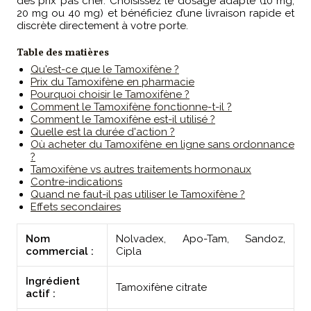
des prix pas cher. Choisissez le dosage adapté (10 mg,
20 mg ou 40 mg) et bénéficiez d’une livraison rapide et
discrète directement à votre porte.
Table des matières
Qu'est-ce que le Tamoxifène ?
Prix du Tamoxifène en pharmacie
Pourquoi choisir le Tamoxifène ?
Comment le Tamoxifène fonctionne-t-il ?
Comment le Tamoxifène est-il utilisé ?
Quelle est la durée d'action ?
Où acheter du Tamoxifène en ligne sans ordonnance
?
Tamoxifène vs autres traitements hormonaux
Contre-indications
Quand ne faut-il pas utiliser le Tamoxifène ?
Effets secondaires
Nom
Nolvadex, Apo-Tam, Sandoz,
commercial :
Cipla
Ingrédient
Tamoxifène citrate
actif :