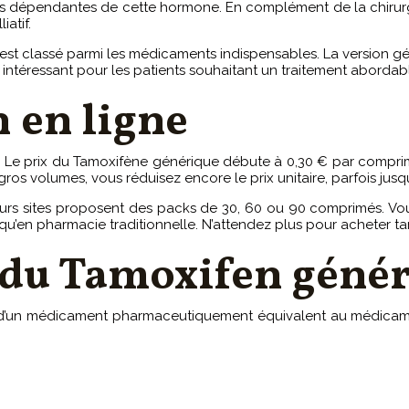
eurs dépendantes de cette hormone. En complément de la chirurgi
iatif.
st classé parmi les médicaments indispensables. La version gén
nt intéressant pour les patients souhaitant un traitement aborda
 en ligne
r. Le prix du Tamoxifène générique débute à 0,30 € par compri
 volumes, vous réduisez encore le prix unitaire, parfois jusq
rs sites proposent des packs de 30, 60 ou 90 comprimés. Vou
qu’en pharmacie traditionnelle. N’attendez plus pour acheter ta
 du Tamoxifen génér
ix d’un médicament pharmaceutiquement équivalent au médicame