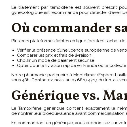
Le traitement par tamoxifène est souvent prescrit pou
gynécologique est recommandé pour détecter d’éventuels
Où commander sa
Plusieurs plateformes fiables en ligne facilitent l’achat 
Vérifier la présence d’une licence européenne de vent
Comparer les prix et frais de livraison
Choisir un mode de paiement sécurisé
Opter pour la livraison rapide en France ou la collect
Notre pharmacie partenaire à Montélimar (Espace Lavill
sous 48h. Contactez-nous au 07.68.17.47.17 du lun. au ven
Générique vs. Ma
Le Tamoxifène générique contient exactement le même
démontrer leur bioéquivalence avant commercialisation en F
En commandant un générique, vous économisez sur votre t