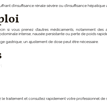
ouffrant d’insuffisance rénale sévère ou d’insuffisance hépatiqu
ploi
cin si vous prenez d’autres médicaments, notamment des ant
bdominale intense, nausée persistante ou perte de poids rapide
e gastrique, un ajustement de dose peut être nécessaire.
s
 :
ez le traitement et consultez rapidement votre professionnel de 