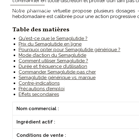
commander en toute discrétion et profiter d’un tarif pas c
CONTACTEZ-MOI
Notre pharmacie virtuelle propose plusieurs dosages
hebdomadaire est calibrée pour une action progressive de 
Table des matières
Qu'est-ce que le Semaglutide ?
Prix du Semaglutide en ligne
Pourquoi opter pour Semaglutide générique ?
Mode d’action du Semaglutide
Comment utiliser Semaglutide ?
Durée et fréquence d’utilisation
Commander Semaglutide pas cher
Semaglutide générique vs. marque
Contre-indications
Précautions d’emploi
Effets secondaires
Nom commercial :
Ingrédient actif :
Conditions de vente :