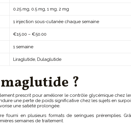
0.25 mg, 0.5 mg, 1 mg, 2 mg
1 injection sous-cutanée chaque semaine
€15.00 – €50.00
1 semaine
Liraglutide, Dulaglutide
emaglutide ?
lement prescrit pour améliorer le contrôle glycémique chez les
re une perte de poids significative chez les sujets en surpoids
vorise une satiété prolongée.
re fourni en plusieurs formats de seringues préremplies. Grâ
emières semaines de traitement.