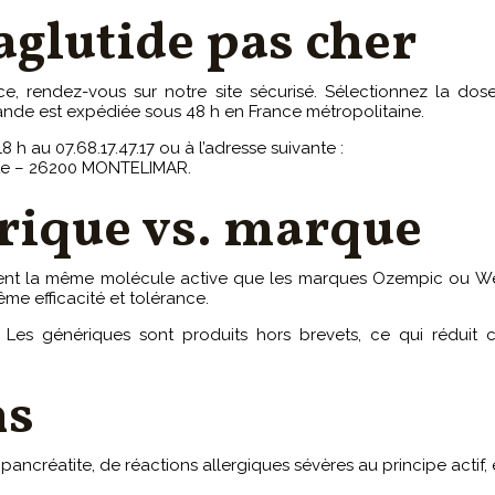
lutide pas cher
, rendez-vous sur notre site sécurisé. Sélectionnez la dos
nde est expédiée sous 48 h en France métropolitaine.
 h au 07.68.17.47.17 ou à l’adresse suivante :
tte – 26200 MONTELIMAR.
rique vs. marque
ent la même molécule active que les marques Ozempic ou Weg
me efficacité et tolérance.
x. Les génériques sont produits hors brevets, ce qui réduit
ns
ancréatite, de réactions allergiques sévères au principe actif