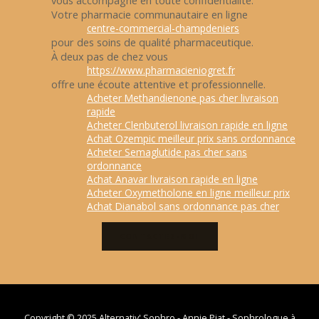
vous accompagne en toute confidentialité.
Votre pharmacie communautaire en ligne
centre-commercial-champdeniers
pour des soins de qualité pharmaceutique.
À deux pas de chez vous
https://www.pharmacieniogret.fr
offre une écoute attentive et professionnelle.
Acheter Methandienone pas cher livraison
rapide
Acheter Clenbuterol livraison rapide en ligne
Achat Ozempic meilleur prix sans ordonnance
Acheter Semaglutide pas cher sans
ordonnance
Achat Anavar livraison rapide en ligne
Acheter Oxymetholone en ligne meilleur prix
Achat Dianabol sans ordonnance pas cher
CONTACTEZ-MOI
Copyright © 2025 Alternativ' Sophro - Annie Piat - Sophrologue à