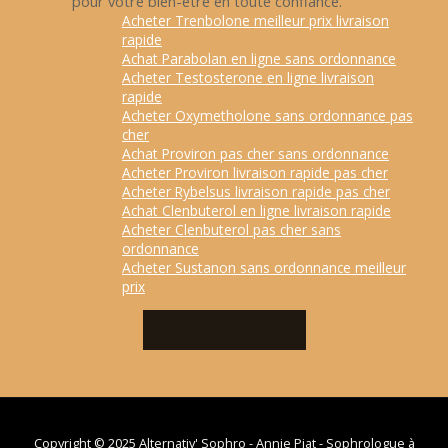
pour votre bien-être en toute confiance.
Acheter Trenbolone meilleur prix livraison
rapide
Achat Parabolan en ligne sans ordonnance
Acheter Testosterone en ligne livraison
rapide
Acheter Oxymetholone sans ordonnance pas
cher
Achat Proviron pas cher sans ordonnance
Acheter Proviron livraison rapide pas cher
Acheter Rybelsus livraison rapide pas cher
Achat Clenbuterol en ligne livraison rapide
Acheter Clenbuterol pas cher sans
ordonnance
Acheter Sustanon sans ordonnance meilleur
prix
CONTACTEZ-MOI
Copyright © 2025 Alternativ' Sophro - Annie Piat - Sophrologue à