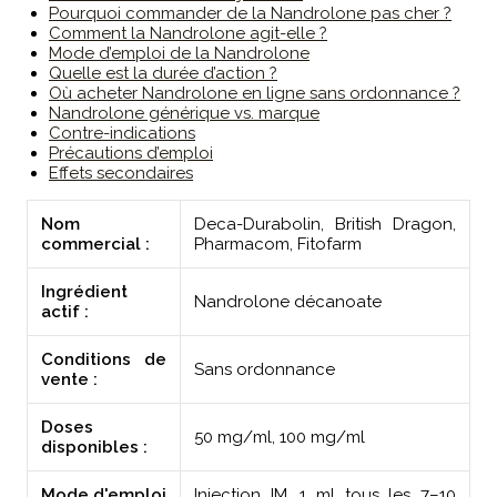
Pourquoi commander de la Nandrolone pas cher ?
Comment la Nandrolone agit-elle ?
Mode d’emploi de la Nandrolone
Quelle est la durée d’action ?
Où acheter Nandrolone en ligne sans ordonnance ?
Nandrolone générique vs. marque
Contre-indications
Précautions d’emploi
Effets secondaires
Nom
Deca-Durabolin, British Dragon,
commercial :
Pharmacom, Fitofarm
Ingrédient
Nandrolone décanoate
actif :
Conditions de
Sans ordonnance
vente :
Doses
50 mg/ml, 100 mg/ml
disponibles :
Mode d'emploi
Injection IM, 1 ml tous les 7–10