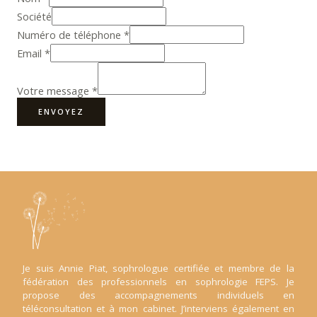
Société
Numéro de téléphone
*
Email
*
Votre message
*
ENVOYEZ
Je suis Annie Piat, sophrologue certifiée et membre de la
fédération des professionnels en sophrologie FEPS. Je
propose des accompagnements individuels en
téléconsultation et à mon cabinet. J’interviens également en