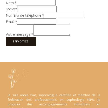
Nom
*
Société
Numéro de téléphone
*
Email
*
Votre message
*
ENVOYEZ
Je suis Annie Piat, sophrologue certifiée et membre de la
fédération des professionnels en sophrologie FEPS. Je
propose des accompagnements individuels en