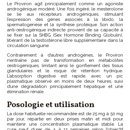
Le Proviron agit principalement comme un agoniste
androgénique modéré. Une fois ingéré, le mesterolone
se lie aux récepteurs androgéniques, stimulant
l’expression des gènes associés à la libido, la
spermatogenèse et la synthèse protéique. Son action
anti-œstrogénique indirecte provient de sa capacité à
se fixer sur la SHBG (Sex Hormone Binding Globulin),
libérant de la testostérone libre supplémentaire dans la
circulation sanguine.
Contrairement à d’autres androgènes, le Proviron
n’entraîne pas de transformation en métabolites
œstrogéniques, limitant ainsi le gonflement des tissus
glandulaires et le risque de rétention hydrique.
L’absorption digestive est rapide, avec un pic
plasmatique observé en moins de deux heures, suivi
d’une dégradation principalement hépatique et une
élimination rénale.
Posologie et utilisation
La dose habituelle recommandée est de 25 mg à 50 mg
par jour, répartie en deux prises matin et midi pour
maintenir une concentration plasmatique stable. La
cure peut durer de 4 à 12 semaines selon l’objectif