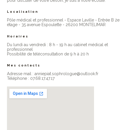
pour discuter de votre besoin, je suis à votre écoute.
Localisation
Pôle médical et professionnel - Espace Laville - Entrée B 2e
étage - 35 avenue Espoulette - 26200 MONTELIMAR
Horaires
Du lundi au vendredi : 8 h - 19 h au cabinet médical et
professionne​l
Possibilité de téléconsultation de 9 h à 20 h
Mes contacts
Adresse mail : anniepiat.sophrologue@outlook.fr
Téléphone : 07.68.17.47.17