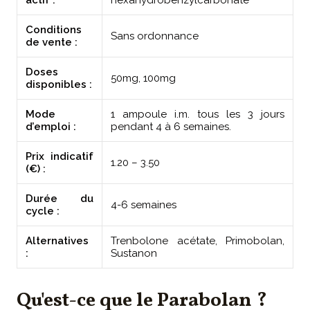
actif :
hexahydrobenzylcarbonate
Conditions
Sans ordonnance
de vente :
Doses
50mg, 100mg
disponibles :
Mode
1 ampoule i.m. tous les 3 jours
d’emploi :
pendant 4 à 6 semaines.
Prix indicatif
1.20 – 3.50
(€) :
Durée du
4-6 semaines
cycle :
Alternatives
Trenbolone acétate, Primobolan,
:
Sustanon
Qu'est-ce que le Parabolan ?