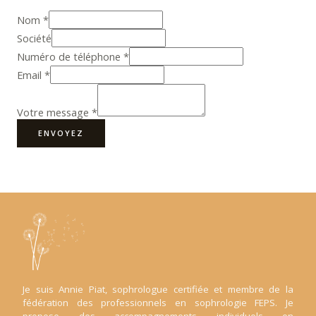
Nom
*
Société
Numéro de téléphone
*
Email
*
Votre message
*
ENVOYEZ
Je suis Annie Piat, sophrologue certifiée et membre de la
fédération des professionnels en sophrologie FEPS. Je