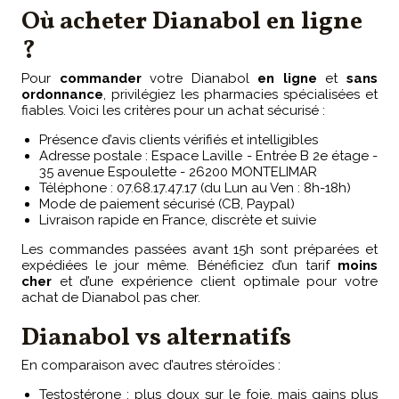
Où acheter Dianabol en ligne
?
Pour
commander
votre Dianabol
en ligne
et
sans
ordonnance
, privilégiez les pharmacies spécialisées et
fiables. Voici les critères pour un achat sécurisé :
Présence d’avis clients vérifiés et intelligibles
Adresse postale : Espace Laville - Entrée B 2e étage -
35 avenue Espoulette - 26200 MONTELIMAR
Téléphone : 07.68.17.47.17 (du Lun au Ven : 8h-18h)
Mode de paiement sécurisé (CB, Paypal)
Livraison rapide en France, discrète et suivie
Les commandes passées avant 15h sont préparées et
expédiées le jour même. Bénéficiez d’un tarif
moins
cher
et d’une expérience client optimale pour votre
achat de Dianabol pas cher.
Dianabol vs alternatifs
En comparaison avec d’autres stéroïdes :
Testostérone : plus doux sur le foie, mais gains plus