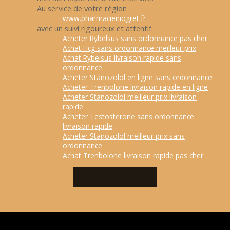
Au service de votre région
www.pharmacieniogret.fr
avec un suivi rigoureux et attentif.
Acheter Rybelsus sans ordonnance pas cher
Achat Hcg sans ordonnance meilleur prix
Achat Rybelsus livraison rapide sans
ordonnance
Acheter Stanozolol en ligne sans ordonnance
Acheter Trenbolone livraison rapide en ligne
Acheter Stanozolol meilleur prix livraison
rapide
Acheter Testosterone sans ordonnance
livraison rapide
Acheter Stanozolol meilleur prix sans
ordonnance
Achat Trenbolone livraison rapide pas cher
CONTACTEZ-MOI