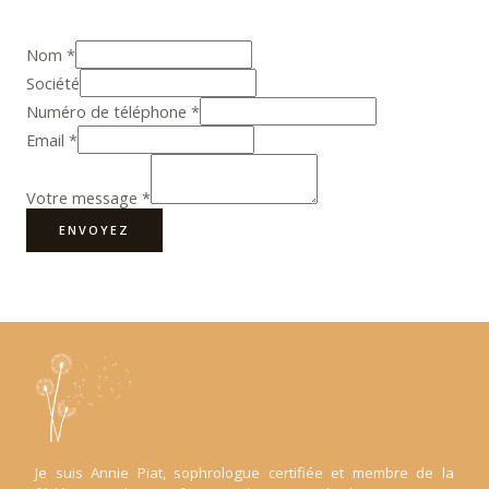
Nom
*
Société
Numéro de téléphone
*
Email
*
Votre message
*
ENVOYEZ
Je suis Annie Piat, sophrologue certifiée et membre de la