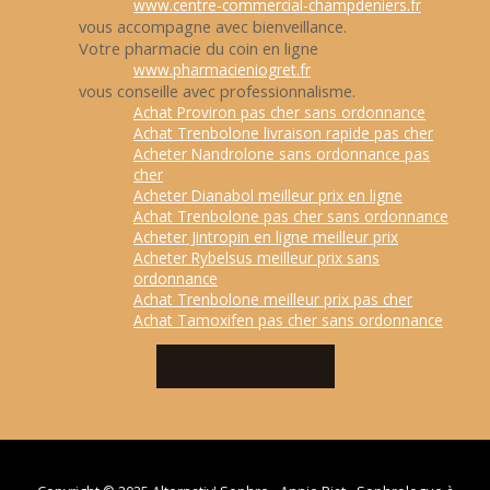
www.centre-commercial-champdeniers.fr
vous accompagne avec bienveillance.
Votre pharmacie du coin en ligne
www.pharmacieniogret.fr
vous conseille avec professionnalisme.
Achat Proviron pas cher sans ordonnance
Achat Trenbolone livraison rapide pas cher
Acheter Nandrolone sans ordonnance pas
cher
Acheter Dianabol meilleur prix en ligne
Achat Trenbolone pas cher sans ordonnance
Acheter Jintropin en ligne meilleur prix
Acheter Rybelsus meilleur prix sans
ordonnance
Achat Trenbolone meilleur prix pas cher
Achat Tamoxifen pas cher sans ordonnance
CONTACTEZ-MOI